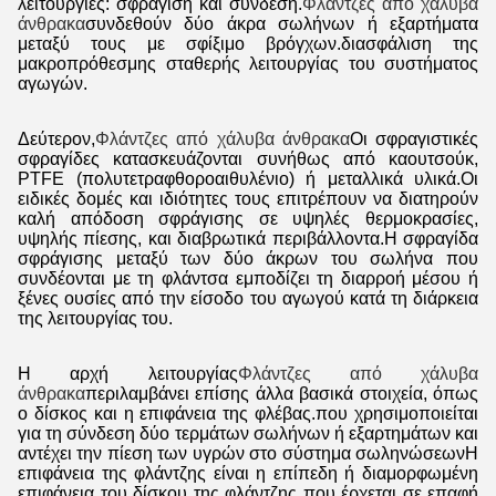
λειτουργίες: σφράγιση και σύνδεση.
Φλάντζες από χάλυβα
άνθρακα
συνδεθούν δύο άκρα σωλήνων ή εξαρτήματα
μεταξύ τους με σφίξιμο βρόγχων.διασφάλιση της
μακροπρόθεσμης σταθερής λειτουργίας του συστήματος
αγωγών.
Δεύτερον,
Φλάντζες από χάλυβα άνθρακα
Οι σφραγιστικές
σφραγίδες κατασκευάζονται συνήθως από καουτσούκ,
PTFE (πολυτετραφθοροαιθυλένιο) ή μεταλλικά υλικά.Οι
ειδικές δομές και ιδιότητες τους επιτρέπουν να διατηρούν
καλή απόδοση σφράγισης σε υψηλές θερμοκρασίες,
υψηλής πίεσης, και διαβρωτικά περιβάλλοντα.Η σφραγίδα
σφράγισης μεταξύ των δύο άκρων του σωλήνα που
συνδέονται με τη φλάντσα εμποδίζει τη διαρροή μέσου ή
ξένες ουσίες από την είσοδο του αγωγού κατά τη διάρκεια
της λειτουργίας του.
Η αρχή λειτουργίας
Φλάντζες από χάλυβα
άνθρακα
περιλαμβάνει επίσης άλλα βασικά στοιχεία, όπως
ο δίσκος και η επιφάνεια της φλέβας.που χρησιμοποιείται
για τη σύνδεση δύο τερμάτων σωλήνων ή εξαρτημάτων και
αντέχει την πίεση των υγρών στο σύστημα σωληνώσεωνΗ
επιφάνεια της φλάντζης είναι η επίπεδη ή διαμορφωμένη
επιφάνεια του δίσκου της φλάντζης που έρχεται σε επαφή