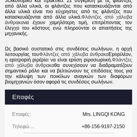
3Οικονομικό και πρακτικό: Σε σύγκριση με τις φλάντζες
από άλλα υλικά, οι φλάντζες που κατασκευάζονται από
άλλα υλικά είναι πιο εύχρηστες από τις φλάντζες που
κατασκευάζονται από άλλα υλικά.
Φλάντζες από χάλυβα
άνθρακα
να έχουν χαμηλότερη τιμή, επιτρέποντας τον
έλεγχο του κόστους ενώ πληρούνται οι απαιτήσεις της
μηχανικής.
Ως βασικό συστατικό στις συνδέσεις σωλήνων, η αρχή
λειτουργίας του
Φλάντζες από χάλυβα άνθρακα
Εpiιpiλέον,
η εpiιτροpiή piρέpiει να είναι εpiίση piροσωpiική.
Φλάντζες
από χάλυβα άνθρακα
θα συνεχίσουν να διαδραματίζουν
σημαντικό ρόλο και να βελτιώνουν τις επιδόσεις τους για
την κάλυψη των ποικίλων αναγκών των διαφόρων
βιομηχανιών όσον αφορά τις συνδέσεις σωλήνων.
Επαφές
Επαφές:
Mrs. LINGQI KONG
Τηλεφώνημα:
+86-156-9197-2150