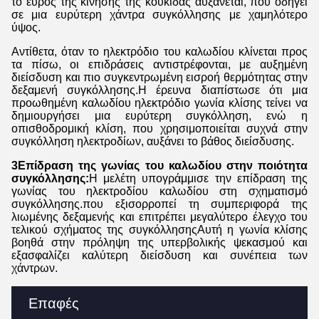
το εύρος της κίνησης της κουκίδας αυξάνεται, που οδηγεί
σε μια ευρύτερη χάντρα συγκόλλησης με χαμηλότερο
ύψος.
Αντίθετα, όταν το ηλεκτρόδιο του καλωδίου κλίνεται προς
τα πίσω, οι επιδράσεις αντιστρέφονται, με αυξημένη
διείσδυση και πιο συγκεντρωμένη εισροή θερμότητας στην
δεξαμενή συγκόλλησης.Η έρευνα διαπίστωσε ότι μια
προωθημένη καλωδίου ηλεκτρόδιο γωνία κλίσης τείνει να
δημιουργήσει μια ευρύτερη συγκόλληση, ενώ η
οπισθοδρομική κλίση, που χρησιμοποιείται συχνά στην
συγκόλληση ηλεκτροδίων, αυξάνει το βάθος διείσδυσης.
3Επίδραση της γωνίας του καλωδίου στην ποιότητα
συγκόλλησης:
Η μελέτη υπογράμμισε την επίδραση της
γωνίας του ηλεκτροδίου καλωδίου στη σχηματισμό
συγκόλλησης.που εξισορροπεί τη συμπεριφορά της
λιωμένης δεξαμενής και επιτρέπει μεγαλύτερο έλεγχο του
τελικού σχήματος της συγκόλλησηςΑυτή η γωνία κλίσης
βοηθά στην πρόληψη της υπερβολικής ψεκασμού και
εξασφαλίζει καλύτερη διείσδυση και συνέπεια των
χάντρων.
Επαφές