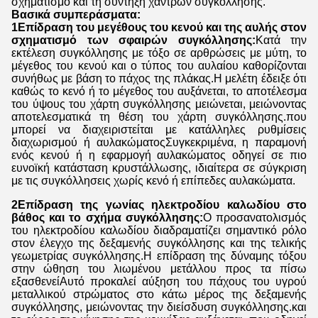
σχηματισμό και τη σύντηξη χάντρων συγκόλλησης.
Βασικά συμπεράσματα:
1Επίδραση του μεγέθους του κενού και της αυλής στον
σχηματισμό των σφαιρών συγκόλλησης:
Κατά την
εκτέλεση συγκόλλησης με τόξο σε αρθρώσεις με μύτη, το
μέγεθος του κενού και ο τύπος του αυλαίου καθορίζονται
συνήθως με βάση το πάχος της πλάκας.Η μελέτη έδειξε ότι
καθώς το κενό ή το μέγεθος του αυξάνεται, το αποτέλεσμα
του ύψους του χάρτη συγκόλλησης μειώνεται, μειώνοντας
αποτελεσματικά τη θέση του χάρτη συγκόλλησης.που
μπορεί να διαχειριστείται με κατάλληλες ρυθμίσεις
διαχωρισμού ή αυλακώματοςΣυγκεκριμένα, η παραμονή
ενός κενού ή η εφαρμογή αυλακώματος οδηγεί σε πιο
ευνοϊκή κατάσταση κρυστάλλωσης, ιδιαίτερα σε σύγκριση
με τις συγκόλλησεις χωρίς κενό ή επίπεδες αυλακώματα.
2Επίδραση της γωνίας ηλεκτροδίου καλωδίου στο
βάθος και το σχήμα συγκόλλησης:
Ο προσανατολισμός
του ηλεκτροδίου καλωδίου διαδραματίζει σημαντικό ρόλο
στον έλεγχο της δεξαμενής συγκόλλησης και της τελικής
γεωμετρίας συγκόλλησης.Η επίδραση της δύναμης τόξου
στην ώθηση του λιωμένου μετάλλου προς τα πίσω
εξασθενείΑυτό προκαλεί αύξηση του πάχους του υγρού
μεταλλικού στρώματος στο κάτω μέρος της δεξαμενής
συγκόλλησης, μειώνοντας την διείσδυση συγκόλλησης.και