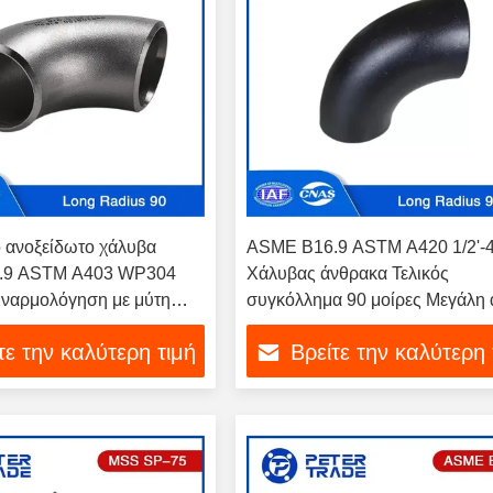
 ανοξείδωτο χάλυβα
ASME B16.9 ASTM A420 1/2'-4
.9 ASTM A403 WP304
Χάλυβας άνθρακα Τελικός
υναρμολόγηση με μύτη
συγκόλλημα 90 μοίρες Μεγάλη 
ίνα Κεφαλάκι 90 μοίρες
αγκώνα
τε την καλύτερη τιμή
Βρείτε την καλύτερη 