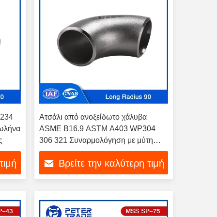
A234
Ατσάλι από ανοξείδωτο χάλυβα
σωλήνα
ASME B16.9 ASTM A403 WP304
ς
306 321 Συναρμολόγηση με μύτη
Μεγάλη ακτίνα Κεφαλάκι 90 μοίρες
τιμή
Βρείτε την καλύτερη τιμή
Κεφαλάκι