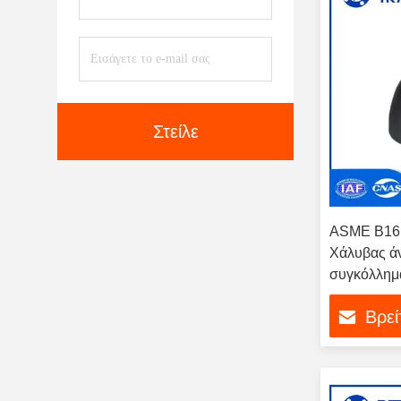
Στείλε
ASME B16.
Χάλυβας άν
συγκόλλημα
αγκώνα
Βρεί