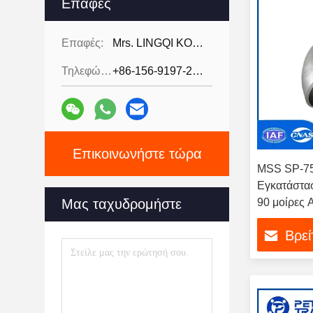
Επαφές
Επαφές:
Mrs. LINGQI KONG
Τηλεφώνημα:
+86-156-9197-2150
Επικοινωνήστε τώρα
MSS SP-7
Εγκατάστα
Μας ταχυδρομήστε
90 μοίρες
46 WPHY-
Βρεί