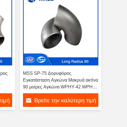
τρος
MSS SP-75 Δορυφόρος
Εγκατάσταση Αγκώνα Μακρυά ακτίνα
90 μοίρες Αγκώνα WPHY-42 WPHY-
46 WPHY-52
τιμή
Βρείτε την καλύτερη τιμή