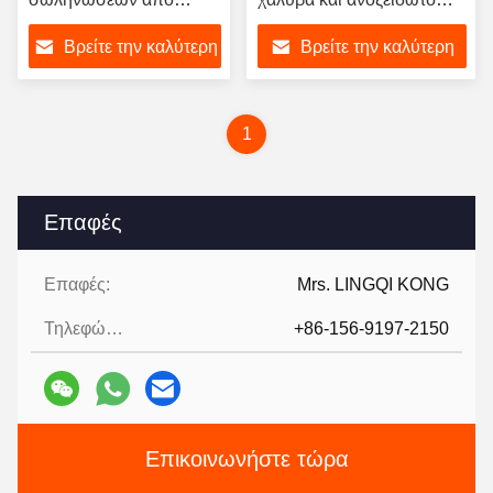
ανοξείδωτο χάλυβα
χάλυβα
Βρείτε την καλύτερη
Βρείτε την καλύτερη
τιμή
τιμή
1
Επαφές
Επαφές:
Mrs. LINGQI KONG
Τηλεφώνημα:
+86-156-9197-2150
Επικοινωνήστε τώρα