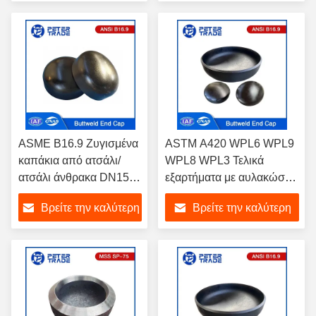
τιμή
τιμή
ASME B16.9 Ζυγισμένα
ASTM A420 WPL6 WPL9
καπάκια από ατσάλι/
WPL8 WPL3 Τελικά
ατσάλι άνθρακα DN15-
εξαρτήματα με αυλακώσεις
DN1200 Sch10 Sch20
ASME B16.9 Τελικά
Βρείτε την καλύτερη
Βρείτε την καλύτερη
Sch30
καπάκια από ανθρακούχο
χάλυβα για συνδέσεις
τιμή
τιμή
σωλήνων