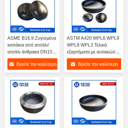
ASME B16.9 Ζυγισμένα
ASTM A420 WPL6 WPL9
καπάκια από ατσάλι/
WPL8 WPL3 Τελικά
ατσάλι άνθρακα DN15-
εξαρτήματα με αυλακώσεις
DN1200 Sch10 Sch20
ASME B16.9 Τελικά
Βρείτε την καλύτερη
Βρείτε την καλύτερη
Sch30
καπάκια από ανθρακούχο
χάλυβα για συνδέσεις
τιμή
τιμή
σωλήνων