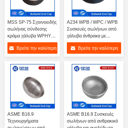
MSS SP-75 Σχοινοειδής
Α234 WPB / WPC / WPB
σωλήνας σύνδεσης
Συσκευές σωλήνων από
κράμα χάλυβα WPHY
χάλυβα άνθρακα με
Butt συγκόλληση
τρύπες 1/2' έως 48'
Βρείτε την καλύτερη
Βρείτε την καλύτερη
σωλήνα κάλυμμα NPS
15 - NPS 60
τιμή
τιμή
ακινητοποιημένο
ASME B16.9
ASME B16.9 Συσκευές
Τεχνουργήματα
σωλήνων από ανθρακικό
σωληνώσεων από
χάλυβα και ανοξείδωτο