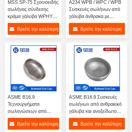
MSS SP-75 Σχοινοειδής
Α234 WPB / WPC / WPB
σωλήνας σύνδεσης
Συσκευές σωλήνων από
κράμα χάλυβα WPHY
χάλυβα άνθρακα με
Butt συγκόλληση
τρύπες 1/2' έως 48'
Βρείτε την καλύτερη
Βρείτε την καλύτερη
σωλήνα κάλυμμα NPS
15 - NPS 60
τιμή
τιμή
ακινητοποιημένο
ASME B16.9
ASME B16.9 Συσκευές
Τεχνουργήματα
σωλήνων από ανθρακικό
σωληνώσεων από
χάλυβα και ανοξείδωτο
ανοξείδωτο χάλυβα
χάλυβα
Βρείτε την καλύτερη
Βρείτε την καλύτερη