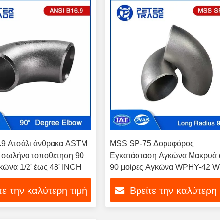
9 Ατσάλι άνθρακα ASTM
MSS SP-75 Δορυφόρος
σωλήνα τοποθέτηση 90
Εγκατάσταση Αγκώνα Μακρυά α
ώνα 1/2' έως 48' INCH
90 μοίρες Αγκώνα WPHY-42 
46 WPHY-52
τε την καλύτερη τιμή
Βρείτε την καλύτερη 