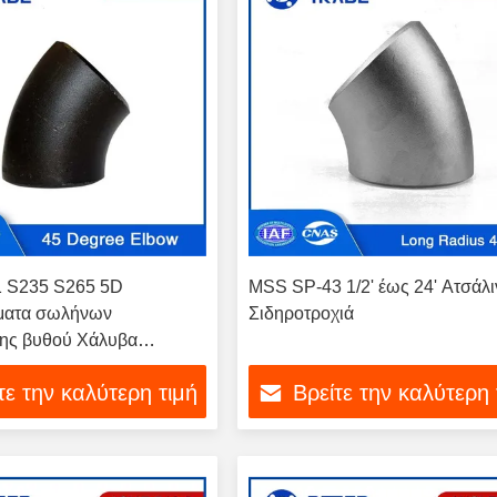
 S235 S265 5D
MSS SP-43 1/2' έως 24' Ατσάλι
ματα σωλήνων
Σιδηροτροχιά
ης βυθού Χάλυβα
5 μοίρες Μαύρο σωλήνα
τε την καλύτερη τιμή
Βρείτε την καλύτερη 