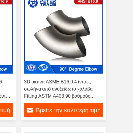
6
3D ακτίνα ASME B16.9 4 ίντσες
ς
σωλήνα από ανοξείδωτο χάλυβα
όντος
Fitting ASTM A403 90 βαθμούς
αγκώνα
τιμή
Βρείτε την καλύτερη τιμή