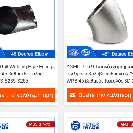
Butt Welding Pipe Fittings
ASME B16.9 Τυπικά εξαρτήματ
 45 βαθμοί Κεφαλός
σωλήνων Χάλυβα άνθρακα A2
S S235 S265
WPB 45 βαθμούς Κεφαλός 3D 
ίντσες έως 48 ίντσες για πετρέλ
τε την καλύτερη τιμή
Βρείτε την καλύτερη 