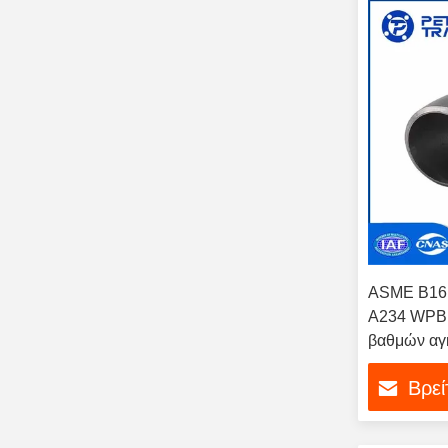
ASME B16.
A234 WPB 
βαθμών αγκ
Βρεί