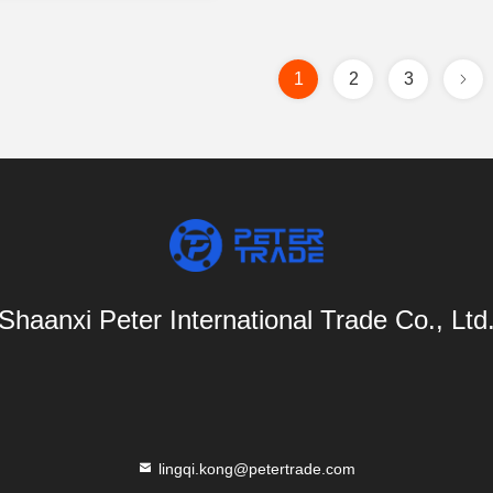
1
2
3
Shaanxi Peter International Trade Co., Ltd
lingqi.kong@petertrade.com