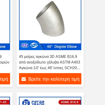
9
45 μοίρες αγκώνα 3D ASME B16.9
μοιρών
από ανοξείδωτο χάλυβα ASTM A403
Αγκώνα 1/2' έως 48' ίντσες SCH20
SCH40 SCH80
τιμή
Βρείτε την καλύτερη τιμή