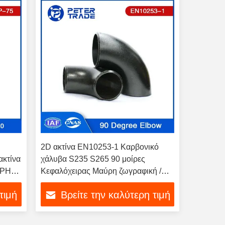
2D ακτίνα EN10253-1 Καρβονικό
κτίνα
χάλυβα S235 S265 90 μοίρες
WPHY-
Κεφαλόχειρας Μαύρη ζωγραφική /
γαλβανισμένη
τιμή
Βρείτε την καλύτερη τιμή