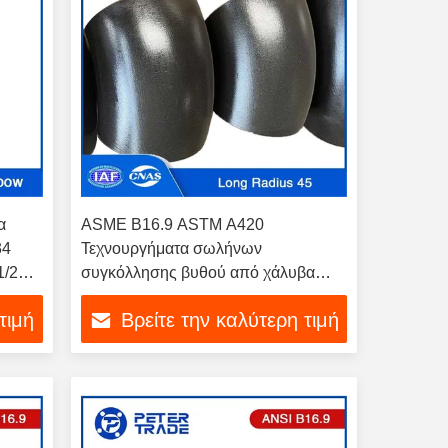
α
ASME B16.9 ASTM A420
34
Τεχνουργήματα σωλήνων
1/2
συγκόλλησης βυθού από χάλυβα
αιο
άνθρακα 45 βαθμών Κόντος Μακρυά
τιμή
Βρείτε την καλύτερη τιμή
ακτίνα Κόντοι