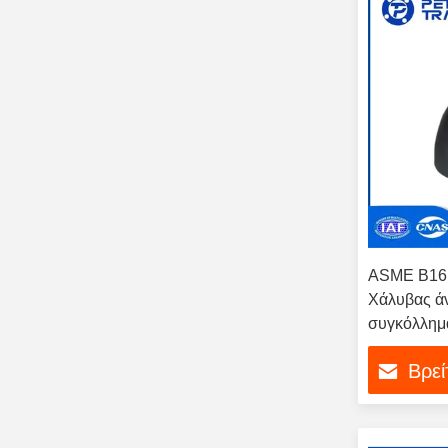
ASME B16.
Χάλυβας άν
συγκόλλημα
αγκώνα
Βρεί