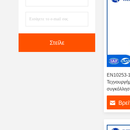
Στείλε
EN10253-1
Τεχνουργή
συγκόλλησ
άνθρακα 4
Βρεί