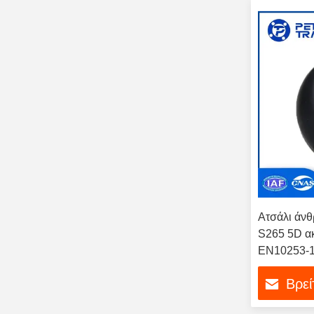
Ατσάλι άνθ
S265 5D ακ
EN10253-1
σωλήνων
Βρεί