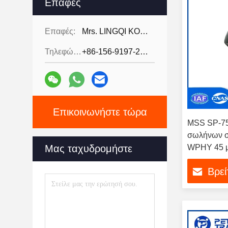
Επαφές
Επαφές:
Mrs. LINGQI KONG
Τηλεφώνημα:
+86-156-9197-2150
Επικοινωνήστε τώρα
MSS SP-75
σωλήνων σ
Μας ταχυδρομήστε
WPHY 45 μ
ακτίνα NP
Βρεί