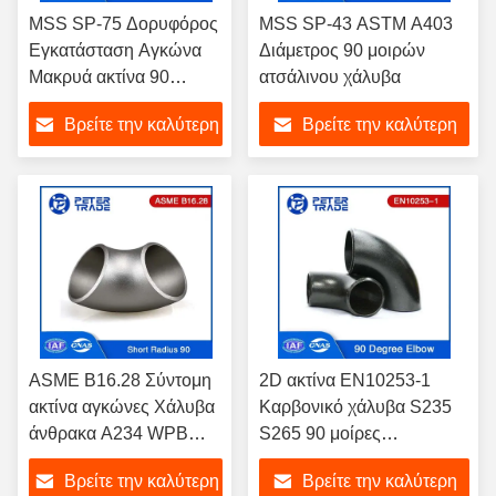
MSS SP-75 Δορυφόρος
MSS SP-43 ASTM A403
Εγκατάσταση Αγκώνα
Διάμετρος 90 μοιρών
Μακρυά ακτίνα 90
ατσάλινου χάλυβα
μοίρες Αγκώνα WPHY-
Βρείτε την καλύτερη
Βρείτε την καλύτερη
42 WPHY-46 WPHY-52
τιμή
τιμή
ASME B16.28 Σύντομη
2D ακτίνα EN10253-1
ακτίνα αγκώνες Χάλυβα
Καρβονικό χάλυβα S235
άνθρακα A234 WPB
S265 90 μοίρες
SCH20 SCH40 Σύντομη
Κεφαλόχειρας Μαύρη
Βρείτε την καλύτερη
Βρείτε την καλύτερη
ακτίνα 90 μοίρες
ζωγραφική / γαλβανισμένη