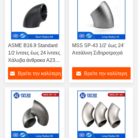
ASME B16.9 Standard
MSS SP-43 1/2' έως 24'
1/2 ίντσες έως 24 ίντσες
Ατσάλινη Σιδηροτροχιά
Χάλυβα άνθρακα A234
WPB συγκόλληση 90
Βρείτε την καλύτερη
Βρείτε την καλύτερη
μοίρες σύντομη ακτίνα
αγκώνες SCH 40
τιμή
τιμή