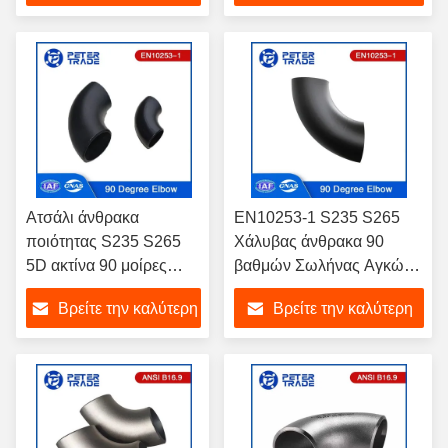
Αγκώνες
τιμή
τιμή
Ατσάλι άνθρακα
EN10253-1 S235 S265
ποιότητας S235 S265
Χάλυβας άνθρακα 90
5D ακτίνα 90 μοίρες
βαθμών Σωλήνας Αγκώνα
αγκώνα EN10253-1
SCH 5 έως SCH XXS Για
Βρείτε την καλύτερη
Βρείτε την καλύτερη
Αγκώνα προσαρμογής
την αλλαγή κατευθύνσεων
σωλήνων
των συστημάτων
τιμή
τιμή
σωληνώσεων