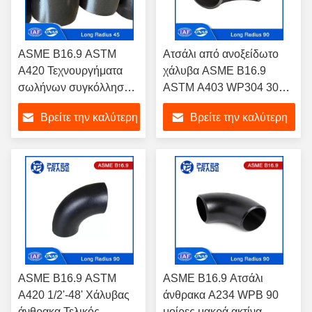
ASME B16.9 ASTM
Ατσάλι από ανοξείδωτο
A420 Τεχνουργήματα
χάλυβα ASME B16.9
σωλήνων συγκόλλησης
ASTM A403 WP304 306
βυθού από χάλυβα
321 Συναρμολόγηση με
Βρείτε την καλύτερη
Βρείτε την καλύτερη
άνθρακα 45 βαθμών
μύτη Μεγάλη ακτίνα
Κόντος Μακρυά ακτίνα
Κεφαλάκι 90 μοίρες
τιμή
τιμή
Κόντοι
Κεφαλάκι
ASME B16.9 ASTM
ASME B16.9 Ατσάλι
A420 1/2'-48' Χάλυβας
άνθρακα A234 WPB 90
άνθρακα Τελικός
μοίρες μακρά ακτίνα