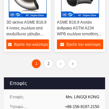
3D ακτίνα ASME B16.9
ASME B16.9 Ατσάλι
4 ίντσες σωλήνα από
άνθρακα ASTM A234
ανοξείδωτο χάλυβα
WPB σωλήνα τοποθέτηση
Fitting ASTM A403 90
90 βαθμών αγκώνα 1/2'
Βρείτε την καλύτερη
Βρείτε την καλύτερη
βαθμούς αγκώνα
έως 48' INCH
τιμή
τιμή
1
2
Επαφές
Επαφές:
Mrs. LINGQI KONG
Τηλεφώνημα:
+86-156-9197-2150