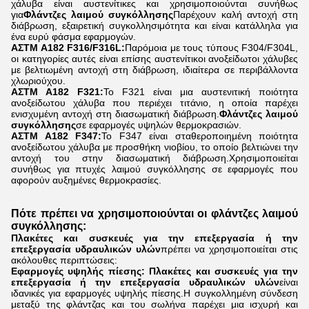
χάλυβα είναι αυστενίτικες και χρησιμοποιούνται συνήθως
για
Φλάντζες λαιμού συγκόλλησης
Παρέχουν καλή αντοχή στη
διάβρωση, εξαιρετική συγκολλησιμότητα και είναι κατάλληλα για
ένα ευρύ φάσμα εφαρμογών.
ΑΣTM A182 F316/F316L:
Παρόμοια με τους τύπους F304/F304L,
οι κατηγορίες αυτές είναι επίσης αυστενίτικοι ανοξείδωτοι χάλυβες
με βελτιωμένη αντοχή στη διάβρωση, ιδιαίτερα σε περιβάλλοντα
χλωριούχου.
ΑΣTM A182 F321:
Το F321 είναι μια αυστενιτική ποιότητα
ανοξείδωτου χάλυβα που περιέχει τιτάνιο, η οποία παρέχει
ενισχυμένη αντοχή στη διασωματική διάβρωση.
Φλάντζες λαιμού
συγκόλλησης
σε εφαρμογές υψηλών θερμοκρασιών.
ΑΣTM A182 F347:
Το F347 είναι σταθεροποιημένη ποιότητα
ανοξείδωτου χάλυβα με προσθήκη νιοβίου, το οποίο βελτιώνει την
αντοχή του στην διασωματική διάβρωση.Χρησιμοποιείται
συνήθως για πτυχές λαιμού συγκόλλησης σε εφαρμογές που
αφορούν αυξημένες θερμοκρασίες.
Πότε πρέπει να χρησιμοποιούνται οι φλάντζες λαιμού
συγκόλλησης:
Πλακέτες και συσκευές για την επεξεργασία ή την
επεξεργασία υδραυλικών υλών
πρέπει να χρησιμοποιείται στις
ακόλουθες περιπτώσεις:
Εφαρμογές υψηλής πίεσης:
Πλακέτες και συσκευές για την
επεξεργασία ή την επεξεργασία υδραυλικών υλών
είναι
ιδανικές για εφαρμογές υψηλής πίεσης.Η συγκολλημένη σύνδεση
μεταξύ της φλάντζας και του σωλήνα παρέχει μια ισχυρή και