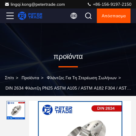
lingqi.kong@petertrade.com
+86-156-9197-2150
Απόσπασμα
προϊόντα
Σπίτι
>
Προϊόντα
>
Φλάντζες Για Τη Στερέωση Σωλήνων
>
DIN 2634 Φλάντζη PN25 ASTM A105 / ASTM A182 F304 / ASTM
A694 F52 Φλάντζες ύψωσης λαιμού