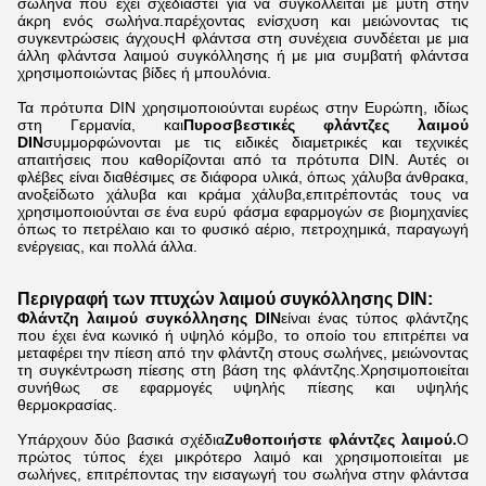
σωλήνα που έχει σχεδιαστεί για να συγκολλείται με μύτη στην
άκρη ενός σωλήνα.παρέχοντας ενίσχυση και μειώνοντας τις
συγκεντρώσεις άγχουςΗ φλάντσα στη συνέχεια συνδέεται με μια
άλλη φλάντσα λαιμού συγκόλλησης ή με μια συμβατή φλάντσα
χρησιμοποιώντας βίδες ή μπουλόνια.
Τα πρότυπα DIN χρησιμοποιούνται ευρέως στην Ευρώπη, ιδίως
στη Γερμανία, και
Πυροσβεστικές φλάντζες λαιμού
DIN
συμμορφώνονται με τις ειδικές διαμετρικές και τεχνικές
απαιτήσεις που καθορίζονται από τα πρότυπα DIN. Αυτές οι
φλέβες είναι διαθέσιμες σε διάφορα υλικά, όπως χάλυβα άνθρακα,
ανοξείδωτο χάλυβα και κράμα χάλυβα,επιτρέποντάς τους να
χρησιμοποιούνται σε ένα ευρύ φάσμα εφαρμογών σε βιομηχανίες
όπως το πετρέλαιο και το φυσικό αέριο, πετροχημικά, παραγωγή
ενέργειας, και πολλά άλλα.
Περιγραφή των πτυχών λαιμού συγκόλλησης DIN:
Φλάντζη λαιμού συγκόλλησης DIN
είναι ένας τύπος φλάντζης
που έχει ένα κωνικό ή υψηλό κόμβο, το οποίο του επιτρέπει να
μεταφέρει την πίεση από την φλάντζη στους σωλήνες, μειώνοντας
τη συγκέντρωση πίεσης στη βάση της φλάντζης.Χρησιμοποιείται
συνήθως σε εφαρμογές υψηλής πίεσης και υψηλής
θερμοκρασίας.
Υπάρχουν δύο βασικά σχέδια
Ζυθοποιήστε φλάντζες λαιμού.
Ο
πρώτος τύπος έχει μικρότερο λαιμό και χρησιμοποιείται με
σωλήνες, επιτρέποντας την εισαγωγή του σωλήνα στην φλάντσα