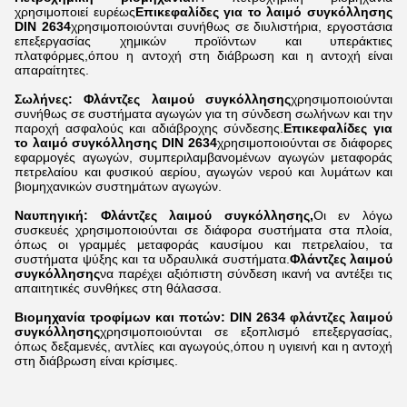
χρησιμοποιεί ευρέως
Επικεφαλίδες για το λαιμό συγκόλλησης
DIN 2634
χρησιμοποιούνται συνήθως σε διυλιστήρια, εργοστάσια
επεξεργασίας χημικών προϊόντων και υπεράκτιες
πλατφόρμες,όπου η αντοχή στη διάβρωση και η αντοχή είναι
απαραίτητες.
Σωλήνες: Φλάντζες λαιμού συγκόλλησης
χρησιμοποιούνται
συνήθως σε συστήματα αγωγών για τη σύνδεση σωλήνων και την
παροχή ασφαλούς και αδιάβροχης σύνδεσης.
Επικεφαλίδες για
το λαιμό συγκόλλησης DIN 2634
χρησιμοποιούνται σε διάφορες
εφαρμογές αγωγών, συμπεριλαμβανομένων αγωγών μεταφοράς
πετρελαίου και φυσικού αερίου, αγωγών νερού και λυμάτων και
βιομηχανικών συστημάτων αγωγών.
Ναυπηγική: Φλάντζες λαιμού συγκόλλησης,
Οι εν λόγω
συσκευές χρησιμοποιούνται σε διάφορα συστήματα στα πλοία,
όπως οι γραμμές μεταφοράς καυσίμου και πετρελαίου, τα
συστήματα ψύξης και τα υδραυλικά συστήματα.
Φλάντζες λαιμού
συγκόλλησης
να παρέχει αξιόπιστη σύνδεση ικανή να αντέξει τις
απαιτητικές συνθήκες στη θάλασσα.
Βιομηχανία τροφίμων και ποτών: DIN 2634 φλάντζες λαιμού
συγκόλλησης
χρησιμοποιούνται σε εξοπλισμό επεξεργασίας,
όπως δεξαμενές, αντλίες και αγωγούς,όπου η υγιεινή και η αντοχή
στη διάβρωση είναι κρίσιμες.