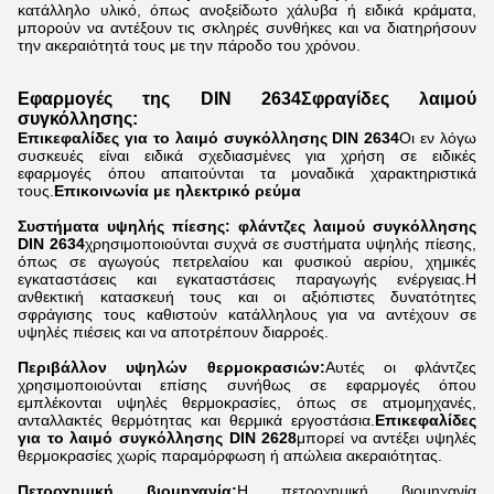
κατάλληλο υλικό, όπως ανοξείδωτο χάλυβα ή ειδικά κράματα,
μπορούν να αντέξουν τις σκληρές συνθήκες και να διατηρήσουν
την ακεραιότητά τους με την πάροδο του χρόνου.
Εφαρμογές της DIN 2634
Σφραγίδες λαιμού
συγκόλλησης
:
Επικεφαλίδες για το λαιμό συγκόλλησης DIN 2634
Οι εν λόγω
συσκευές είναι ειδικά σχεδιασμένες για χρήση σε ειδικές
εφαρμογές όπου απαιτούνται τα μοναδικά χαρακτηριστικά
τους.
Επικοινωνία με ηλεκτρικό ρεύμα
Συστήματα υψηλής πίεσης: φλάντζες λαιμού συγκόλλησης
DIN 2634
χρησιμοποιούνται συχνά σε συστήματα υψηλής πίεσης,
όπως σε αγωγούς πετρελαίου και φυσικού αερίου, χημικές
εγκαταστάσεις και εγκαταστάσεις παραγωγής ενέργειας.Η
ανθεκτική κατασκευή τους και οι αξιόπιστες δυνατότητες
σφράγισης τους καθιστούν κατάλληλους για να αντέχουν σε
υψηλές πιέσεις και να αποτρέπουν διαρροές.
Περιβάλλον υψηλών θερμοκρασιών:
Αυτές οι φλάντζες
χρησιμοποιούνται επίσης συνήθως σε εφαρμογές όπου
εμπλέκονται υψηλές θερμοκρασίες, όπως σε ατμομηχανές,
ανταλλακτές θερμότητας και θερμικά εργοστάσια.
Επικεφαλίδες
για το λαιμό συγκόλλησης DIN 2628
μπορεί να αντέξει υψηλές
θερμοκρασίες χωρίς παραμόρφωση ή απώλεια ακεραιότητας.
Πετροχημική βιομηχανία:
Η πετροχημική βιομηχανία