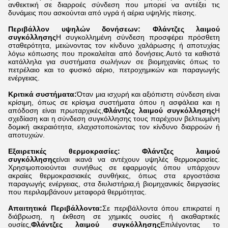
ανθεκτική σε διαρροές σύνδεση που μπορεί να αντέξει τις
δυνάμεις που ασκούνται από υγρά ή αέρια υψηλής πίεσης.
Περιβάλλον υψηλών δονήσεων: Φλάντζες λαιμού
συγκόλλησης
Η συγκολλημένη σύνδεση προσφέρει πρόσθετη
σταθερότητα, μειώνοντας τον κίνδυνο χαλάρωσης ή αποτυχίας
λόγω κόπωσης που προκαλείται από δονήσεις.Αυτό τα καθιστά
κατάλληλα για συστήματα σωλήνων σε βιομηχανίες όπως το
πετρέλαιο και το φυσικό αέριο, πετροχημικών και παραγωγής
ενέργειας.
Κριτικά συστήματα:
Όταν μια ισχυρή και αξιόπιστη σύνδεση είναι
κρίσιμη, όπως σε κρίσιμα συστήματα όπου η ασφάλεια και η
απόδοση είναι πρωταρχικές,
Φλάντζες λαιμού συγκόλλησης
Η
σχεδίαση και η σύνδεση συγκόλλησης τους παρέχουν βελτιωμένη
δομική ακεραιότητα, ελαχιστοποιώντας τον κίνδυνο διαρροών ή
αποτυχιών.
Εξαιρετικές θερμοκρασίες: Φλάντζες λαιμού
συγκόλλησης
είναι ικανά να αντέχουν υψηλές θερμοκρασίες.
Χρησιμοποιούνται συνήθως σε εφαρμογές όπου υπάρχουν
ακραίες θερμοκρασιακές συνθήκες, όπως στα εργοστάσια
παραγωγής ενέργειας, στα διυλιστήρια,ή βιομηχανικές διεργασίες
που περιλαμβάνουν μεταφορά θερμότητας.
Απαιτητικά Περιβάλλοντα:
Σε περιβάλλοντα όπου επικρατεί η
διάβρωση, η έκθεση σε χημικές ουσίες ή ακαθαρτικές
ουσίες,
Φλάντζες λαιμού συγκόλλησης
Επιλέγοντας το