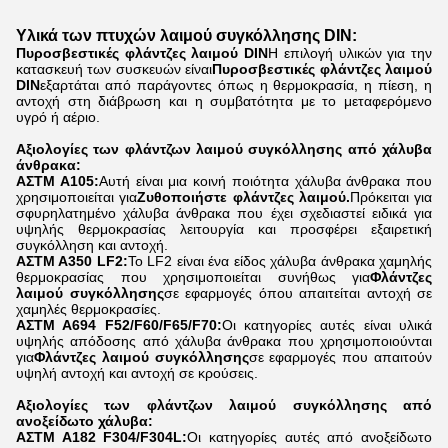
Υλικά των πτυχών λαιμού συγκόλλησης DIN:
Πυροσβεστικές φλάντζες λαιμού DIN
Η επιλογή υλικών για την
κατασκευή των συσκευών είναι
Πυροσβεστικές φλάντζες λαιμού
DIN
εξαρτάται από παράγοντες όπως η θερμοκρασία, η πίεση, η
αντοχή στη διάβρωση και η συμβατότητα με το μεταφερόμενο
υγρό ή αέριο.
Αξιολογίες των φλάντζων λαιμού συγκόλλησης από χάλυβα
άνθρακα:
ΑΣTM A105:
Αυτή είναι μια κοινή ποιότητα χάλυβα άνθρακα που
χρησιμοποιείται για
Ζυθοποιήστε φλάντζες λαιμού.
Πρόκειται για
σφυρηλατημένο χάλυβα άνθρακα που έχει σχεδιαστεί ειδικά για
υψηλής θερμοκρασίας λειτουργία και προσφέρει εξαιρετική
συγκόλληση και αντοχή.
ΑΣTM A350 LF2:
Το LF2 είναι ένα είδος χάλυβα άνθρακα χαμηλής
θερμοκρασίας που χρησιμοποιείται συνήθως για
Φλάντζες
λαιμού συγκόλλησης
σε εφαρμογές όπου απαιτείται αντοχή σε
χαμηλές θερμοκρασίες.
ΑΣTM A694 F52/F60/F65/F70:
Οι κατηγορίες αυτές είναι υλικά
υψηλής απόδοσης από χάλυβα άνθρακα που χρησιμοποιούνται
για
Φλάντζες λαιμού συγκόλλησης
σε εφαρμογές που απαιτούν
υψηλή αντοχή και αντοχή σε κρούσεις.
Αξιολογίες των φλάντζων λαιμού συγκόλλησης από
ανοξείδωτο χάλυβα:
ΑΣTM A182 F304/F304L:
Οι κατηγορίες αυτές από ανοξείδωτο