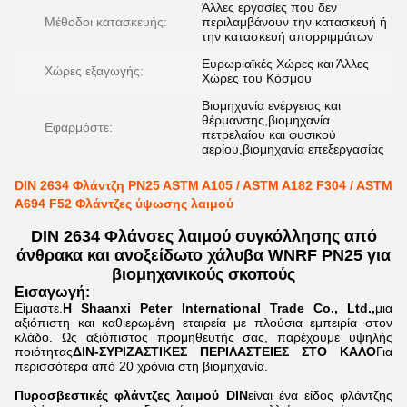
Άλλες εργασίες που δεν
Μέθοδοι κατασκευής:
περιλαμβάνουν την κατασκευή ή
την κατασκευή απορριμμάτων
Ευρωpiαϊκές Χώρες και Άλλες
Χώρες εξαγωγής:
Χώρες του Κόσμου
Βιομηχανία ενέργειας και
θέρμανσης,βιομηχανία
Εφαρμόστε:
πετρελαίου και φυσικού
αερίου,βιομηχανία επεξεργασίας
DIN 2634 Φλάντζη PN25 ASTM A105 / ASTM A182 F304 / ASTM
A694 F52 Φλάντζες ύψωσης λαιμού
DIN 2634 Φλάνσες λαιμού συγκόλλησης από
άνθρακα και ανοξείδωτο χάλυβα WNRF PN25 για
βιομηχανικούς σκοπούς
Εισαγωγή:
Είμαστε.
Η Shaanxi Peter International Trade Co., Ltd.,
μια
αξιόπιστη και καθιερωμένη εταιρεία με πλούσια εμπειρία στον
κλάδο.
Ως αξιόπιστος προμηθευτής σας, παρέχουμε υψηλής
ποιότητας
ΔΙΝ-ΣΥΡΙΖΑΣΤΙΚΕΣ ΠΕΡΙΛΑΣΤΕΙΕΣ ΣΤΟ ΚΑΛΟ
Για
περισσότερα από 20 χρόνια στη βιομηχανία.
Πυροσβεστικές φλάντζες λαιμού DIN
είναι ένα είδος φλάντζης