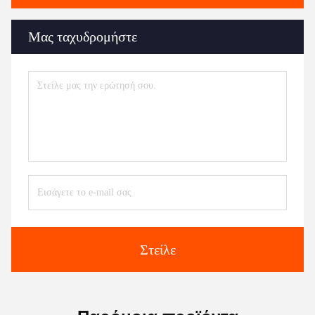
Μας ταχυδρομήστε
Στείλε