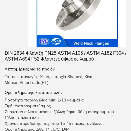
DIN 2634 Φλάντζη PN25 ASTM A105 / ASTM A182 F304 /
ASTM A694 F52 Φλάντζες ύψωσης λαιμού
Λεπτομέρειες για το προϊόν
Τόπος καταγωγής: Xi'an, επαρχία Shaanxi, Κίνα
Μάρκα: PeterTrade(PT)
Όροι πληρωμής και αποστολής
Ποσότητα παραγγελίας min: 1-10 κομμάτια
Τιμή: Διαπραγματεύσιμος
Συσκευασία λεπτομέρειες: ξύλινη θήκη, θήκη αντιγραμμικού
ξύλου, παλέτα κλπ.
Χρόνος παράδοσης: περίπου 15-45 ημέρες, ανάλογα
Όροι πληρωμής: Δ/Α, T/T, L/C, D/P