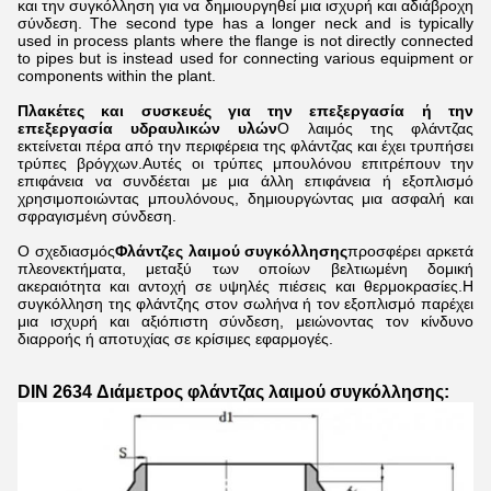
και την συγκόλληση για να δημιουργηθεί μια ισχυρή και αδιάβροχη
σύνδεση. The second type has a longer neck and is typically
used in process plants where the flange is not directly connected
to pipes but is instead used for connecting various equipment or
components within the plant.
Πλακέτες και συσκευές για την επεξεργασία ή την
επεξεργασία υδραυλικών υλών
Ο λαιμός της φλάντζας
εκτείνεται πέρα από την περιφέρεια της φλάντζας και έχει τρυπήσει
τρύπες βρόγχων.Αυτές οι τρύπες μπουλόνου επιτρέπουν την
επιφάνεια να συνδέεται με μια άλλη επιφάνεια ή εξοπλισμό
χρησιμοποιώντας μπουλόνους, δημιουργώντας μια ασφαλή και
σφραγισμένη σύνδεση.
Ο σχεδιασμός
Φλάντζες λαιμού συγκόλλησης
προσφέρει αρκετά
πλεονεκτήματα, μεταξύ των οποίων βελτιωμένη δομική
ακεραιότητα και αντοχή σε υψηλές πιέσεις και θερμοκρασίες.Η
συγκόλληση της φλάντζης στον σωλήνα ή τον εξοπλισμό παρέχει
μια ισχυρή και αξιόπιστη σύνδεση, μειώνοντας τον κίνδυνο
διαρροής ή αποτυχίας σε κρίσιμες εφαρμογές.
DIN 2634 Διάμετρος φλάντζας λαιμού συγκόλλησης: