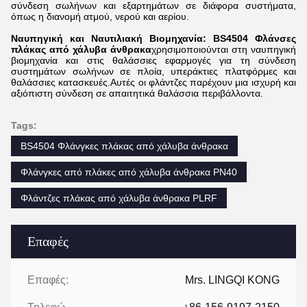
σύνδεση σωλήνων και εξαρτημάτων σε διάφορα συστήματα,
όπως η διανομή ατμού, νερού και αερίου.
Ναυπηγική και Ναυτιλιακή Βιομηχανία: BS4504 Φλάνσες
πλάκας από χάλυβα άνθρακα
χρησιμοποιούνται στη ναυπηγική
βιομηχανία και στις θαλάσσιες εφαρμογές για τη σύνδεση
συστημάτων σωλήνων σε πλοία, υπεράκτιες πλατφόρμες και
θαλάσσιες κατασκευές.Αυτές οι φλάντζες παρέχουν μια ισχυρή και
αξιόπιστη σύνδεση σε απαιτητικά θαλάσσια περιβάλλοντα.
Tags:
BS4504 Φλάνγκες πλάκας από χάλυβα άνθρακα
Φλάνγκες από πλάκες από χάλυβα άνθρακα PN40
Φλάντζες πλάκας από χάλυβα άνθρακα PLRF
Επαφές
Επαφές:
Mrs. LINGQI KONG