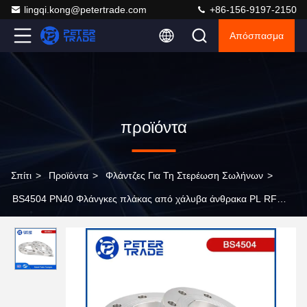
lingqi.kong@petertrade.com
+86-156-9197-2150
Απόσπασμα
προϊόντα
Σπίτι
>
Προϊόντα
>
Φλάντζες Για Τη Στερέωση Σωλήνων
>
BS4504 PN40 Φλάνγκες πλάκας από χάλυβα άνθρακα PL RF
Σημαντική όψη DN10 - DN600 Κώδικας 101 για τη βιομηχανία
θέρμανσης και ηλεκτρικής ενέργειας