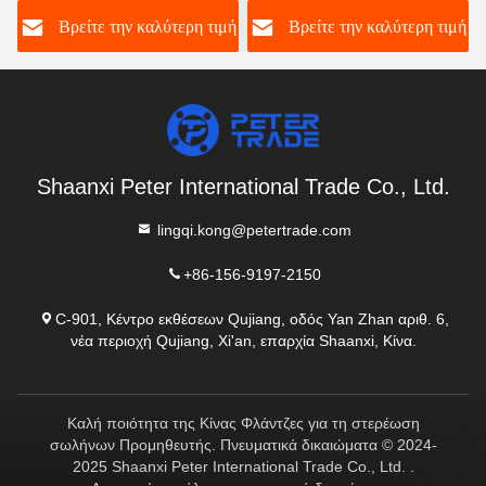
304/316L WNRF
ή
Βρείτε την καλύτερη τιμή
Βρείτε την καλύτερη τιμή
Ανυψωμένη όψη και
επίπεδη όψη ANSI B16.5
Τάξη 150
Shaanxi Peter International Trade Co., Ltd.
lingqi.kong@petertrade.com
+86-156-9197-2150
C-901, Κέντρο εκθέσεων Qujiang, οδός Yan Zhan αριθ. 6,
νέα περιοχή Qujiang, Xi'an, επαρχία Shaanxi, Κίνα.
Καλή ποιότητα της Κίνας Φλάντζες για τη στερέωση
σωλήνων Προμηθευτής. Πνευματικά δικαιώματα © 2024-
2025 Shaanxi Peter International Trade Co., Ltd. .