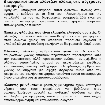
Διαφορετικοί τύποι φλάντζων πλάκας στις σύγχρονες
εφαρμογές:
Πράγματι, υπάρχουν διάφοροι τύποι φλάντζων πλάκας στην
αγορά, ο καθένας με τα δικά του πλεονεκτήματα και την
καταλληλότητά του για διαφορετικές εφαρμογές.Εδώ είναι μια
σύντομη περιγραφή ορισμένων κοινώς χρησιμοποιούμενων
τύπων φλάντζης πλάκας:
Πλακέτες φλάντζες που είναι ελαφρώς ελαφρώς ανοιχτές
: Οι
φλάντζες που είναι εύκολο να τοποθετηθούν και να γλιστρήσουν
στον σωλήνα χωρίς να απαιτούν πρόσθετα εργαλεία ή
υλικό.ειδικά για τη σύνδεση σωλήνων με διαφορετικές διαμέτρους.
Φλάνγκες πλακέτας αρθρώσεων γονατιού
: Οι φλάντζες
αρθρώσεων γωνίας απαιτούν περισσότερη προετοιμασία κατά
την εγκατάσταση, αλλά προσφέρουν ανώτερη αντοχή.,Ενώ η
φλάντσα υποστήριξης μπορεί να περιστρέφεται ελεύθερα,
επιτρέποντας εύκολη ευθυγράμμιση.Οι φλάντζες αρθρώσεων
γωνίας δημιουργούν μια σφιχτή σφραγίδα γύρω από την
περίμετρο του σωλήνα και χρησιμοποιούνται συχνά σε εφαρμογές
όπου απαιτείται συχνή αποσυναρμολόγηση.
Πλακέτες με νήματα:
Οι φλάντζες με νήματα έχουν εσωτερικά
νήματα που τους επιτρέπουν να βυθίζονται στον
σωλήνα.Παρέχουν ασφαλή και ανθεκτική σύνδεση και είναι
κατάλληλες για εφαρμογές όπου μπορεί να απαιτείται συχνή
αποσυναρμολόγηση και επανασυναρμολόγηση.