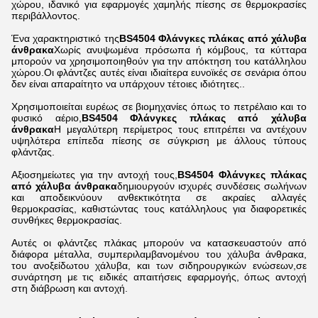
χώρου, ιδανικό για εφαρμογές χαμηλής πίεσης σε θερμοκρασίες
περιβάλλοντος.
Ένα χαρακτηριστικό της
BS4504 Φλάνγκες πλάκας από χάλυβα
άνθρακα
Χωρίς ανυψωμένα πρόσωπα ή κόμβους, τα κύτταρα
μπορούν να χρησιμοποιηθούν για την απόκτηση του κατάλληλου
χώρου.Οι φλάντζες αυτές είναι ιδιαίτερα ευνοϊκές σε σενάρια όπου
δεν είναι απαραίτητο να υπάρχουν τέτοιες ιδιότητες..
Χρησιμοποιείται ευρέως σε βιομηχανίες όπως το πετρέλαιο και το
φυσικό αέριο,
BS4504 Φλάνγκες πλάκας από χάλυβα
άνθρακα
Η μεγαλύτερη περίμετρος τους επιτρέπει να αντέχουν
υψηλότερα επίπεδα πίεσης σε σύγκριση με άλλους τύπους
φλάντζας.
Αξιοσημείωτες για την αντοχή τους,
BS4504 Φλάνγκες πλάκας
από χάλυβα άνθρακα
δημιουργούν ισχυρές συνδέσεις σωλήνων
και αποδεικνύουν ανθεκτικότητα σε ακραίες αλλαγές
θερμοκρασίας, καθιστώντας τους κατάλληλους για διαφορετικές
συνθήκες θερμοκρασίας.
Αυτές οι φλάντζες πλάκας μπορούν να κατασκευαστούν από
διάφορα μέταλλα, συμπεριλαμβανομένου του χάλυβα άνθρακα,
του ανοξείδωτου χάλυβα, και των σιδηρουργικών ενώσεων,σε
συνάρτηση με τις ειδικές απαιτήσεις εφαρμογής, όπως αντοχή
στη διάβρωση και αντοχή.