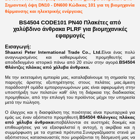
Σημαντική όψη DN10 - DN600 Κώδικας 101 για τη βιομηχανία
θέρμανσης και ηλεκτρικής ενέργειας
BS4504 CODE101 PN40 Πλακέτες από
χαλύβδινο άνθρακα PLRF για βιομηχανικές
εφαρμογές
Εισαγωγή:
Shaanxi Peter International Trade Co., Ltd.
Είναι ένας πολύ
αναγνωρισμένος και καθιερωμένος προμηθευτής με
αποδεδειγμένο ιστορικό πάνω από 20 ετών στην αγορά.
BS4504
Φλάντζες πλάκας από χάλυβα άνθρακα.
Με την εκτεταμένη εμπειρία μας, καταλαβαίνουμε τη σημασία της
παροχής άριστης εξυπηρέτησης στους πελάτες μας.άμεση
παράδοσηΗ ομάδα εμπειρογνωμόνων μας είναι αφιερωμένη στην
υποστήριξη των πελατών καθ' όλη τη διάρκεια της διαδικασίας
προμηθειών, από την επιλογή του προϊόντος μέχρι την υπηρεσία
μετά την πώληση.
Ο έλεγχος και η διασφάλιση της ποιότητας είναι πρωταρχικά για
εμάς ως έναν αξιόπιστο προμηθευτή.
BS4504 Φλάνγκες πλάκας
από χάλυβα άνθρακα
υποβάλλονται σε αυστηρές δοκιμές και
επιθεωρήσεις για να εξασφαλιστεί η αντοχή, η ακρίβεια και η
συμμόρφωση με τα σχετικά πρότυπα.Συνεργαζόμαστε στενά με
αξιόπιστους κατασκευαστές που μοιράζονται τη δέσμευσή μας να