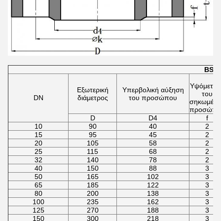
BS 4
Υψόμετρο
Εξωτερική
Υπερβολική αύξηση
του
DN
διάμετρος
του προσώπου
σηκωμένο
προσώπο
D
D4
f
10
90
40
2
15
95
45
2
20
105
58
2
25
115
68
2
32
140
78
2
40
150
88
3
50
165
102
3
65
185
122
3
80
200
138
3
100
235
162
3
125
270
188
3
150
300
218
3