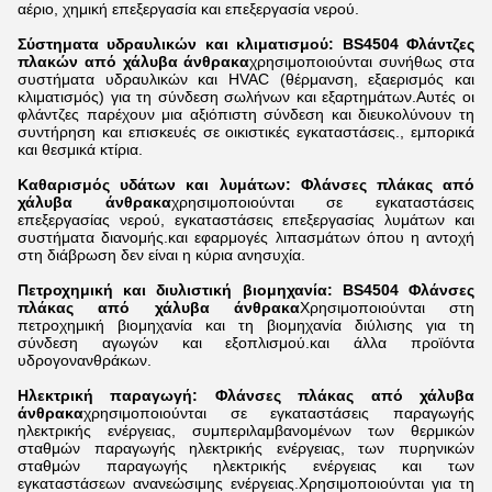
αέριο, χημική επεξεργασία και επεξεργασία νερού.
Σύστηματα υδραυλικών και κλιματισμού: BS4504 Φλάντζες
πλακών από χάλυβα άνθρακα
χρησιμοποιούνται συνήθως στα
συστήματα υδραυλικών και HVAC (θέρμανση, εξαερισμός και
κλιματισμός) για τη σύνδεση σωλήνων και εξαρτημάτων.Αυτές οι
φλάντζες παρέχουν μια αξιόπιστη σύνδεση και διευκολύνουν τη
συντήρηση και επισκευές σε οικιστικές εγκαταστάσεις., εμπορικά
και θεσμικά κτίρια.
Καθαρισμός υδάτων και λυμάτων: Φλάνσες πλάκας από
χάλυβα άνθρακα
χρησιμοποιούνται σε εγκαταστάσεις
επεξεργασίας νερού, εγκαταστάσεις επεξεργασίας λυμάτων και
συστήματα διανομής.και εφαρμογές λιπασμάτων όπου η αντοχή
στη διάβρωση δεν είναι η κύρια ανησυχία.
Πετροχημική και διυλιστική βιομηχανία: BS4504 Φλάνσες
πλάκας από χάλυβα άνθρακα
Χρησιμοποιούνται στη
πετροχημική βιομηχανία και τη βιομηχανία διύλισης για τη
σύνδεση αγωγών και εξοπλισμού.και άλλα προϊόντα
υδρογονανθράκων.
Ηλεκτρική παραγωγή: Φλάνσες πλάκας από χάλυβα
άνθρακα
χρησιμοποιούνται σε εγκαταστάσεις παραγωγής
ηλεκτρικής ενέργειας, συμπεριλαμβανομένων των θερμικών
σταθμών παραγωγής ηλεκτρικής ενέργειας, των πυρηνικών
σταθμών παραγωγής ηλεκτρικής ενέργειας και των
εγκαταστάσεων ανανεώσιμης ενέργειας.Χρησιμοποιούνται για τη