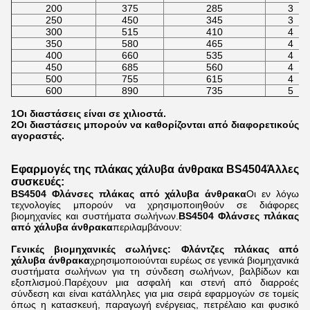
200
375
285
3
250
450
345
3
300
515
410
4
350
580
465
4
400
660
535
4
450
685
560
4
500
755
615
4
600
890
735
5
1Οι διαστάσεις είναι σε χιλιοστά.
2Οι διαστάσεις μπορούν να καθορίζονται από διαφορετικούς
αγοραστές.
Εφαρμογές της πλάκας χάλυβα άνθρακα BS4504
Άλλες
συσκευές
:
BS4504 Φλάνσες πλάκας από χάλυβα άνθρακα
Οι εν λόγω
τεχνολογίες μπορούν να χρησιμοποιηθούν σε διάφορες
βιομηχανίες και συστήματα σωλήνων.
BS4504 Φλάνσες πλάκας
από χάλυβα άνθρακα
περιλαμβάνουν:
Γενικές βιομηχανικές σωλήνες: Φλάντζες πλάκας από
χάλυβα άνθρακα
χρησιμοποιούνται ευρέως σε γενικά βιομηχανικά
συστήματα σωλήνων για τη σύνδεση σωλήνων, βαλβίδων και
εξοπλισμού.Παρέχουν μια ασφαλή και στενή από διαρροές
σύνδεση και είναι κατάλληλες για μια σειρά εφαρμογών σε τομείς
όπως η κατασκευή, παραγωγή ενέργειας, πετρέλαιο και φυσικό