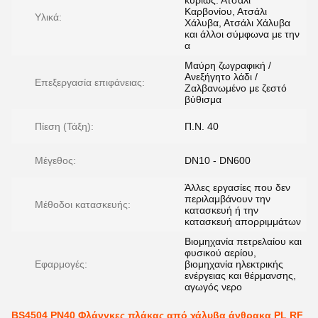
κυρίως: Ατσάλι
Καρβονίου, Ατσάλι
Υλικά:
Χάλυβα, Ατσάλι Χάλυβα
και άλλοι σύμφωνα με την
α
Μαύρη ζωγραφική /
Ανεξήγητο λάδι /
Επεξεργασία επιφάνειας:
Ζαλβανωμένο με ζεστό
βύθισμα
Πίεση (Τάξη):
Π.Ν. 40
Μέγεθος:
DN10 - DN600
Άλλες εργασίες που δεν
περιλαμβάνουν την
Μέθοδοι κατασκευής:
κατασκευή ή την
κατασκευή απορριμμάτων
Βιομηχανία πετρελαίου και
φυσικού αερίου,
Εφαρμογές:
βιομηχανία ηλεκτρικής
ενέργειας και θέρμανσης,
αγωγός νερο
BS4504 PN40 Φλάνγκες πλάκας από χάλυβα άνθρακα PL RF