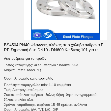
BS4504 PN40 Φλάνγκες πλάκας από χάλυβα άνθρακα PL
RF Σημαντική όψη DN10 - DN600 Κώδικας 101 για τη
βιομηχανία θέρμανσης και ηλεκτρικής ενέργειας
Λεπτομέρειες για το προϊόν
Τόπος καταγωγής: Xi'an, επαρχία Shaanxi, Κίνα
Μάρκα: PeterTrade(PT)
Όροι πληρωμής και αποστολής
Ποσότητα παραγγελίας min: 1-10 κομμάτια
Τιμή: Διαπραγματεύσιμος
Συσκευασία λεπτομέρειες: ξύλινη θήκη, θήκη αντιγραμμικού
ξύλου, παλέτα κλπ.
Χρόνος παράδοσης: περίπου 15-45 ημέρες, ανάλογα
Όροι πληρωμής: Δ/Α, T/T, L/C, D/P