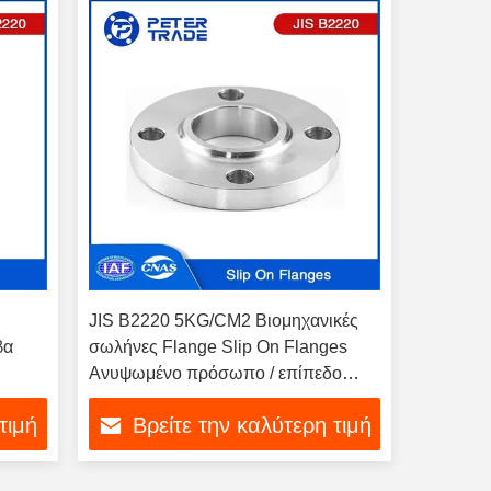
ς
JIS B2220 5KG/CM2 Βιομηχανικές
βα
σωλήνες Flange Slip On Flanges
Ανυψωμένο πρόσωπο / επίπεδο
πρόσωπο 450A-1500A για
τιμή
Βρείτε την καλύτερη τιμή
βιομηχανικές λύσεις