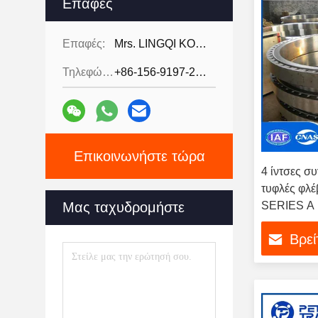
Επαφές
Επαφές:
Mrs. LINGQI KONG
Τηλεφώνημα:
+86-156-9197-2150
Επικοινωνήστε τώρα
4 ίντσες σ
τυφλές φλ
Μας ταχυδρομήστε
SERIES Α 
διάμετρος 
Βρεί