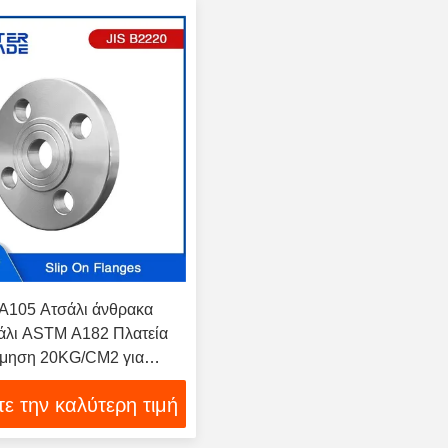
 A105 Ατσάλι άνθρακα
άλι ASTM A182 Πλατεία
μηση 20KG/CM2 για
εις επεξεργασίας
τε την καλύτερη τιμή