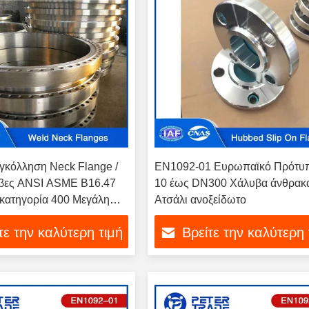
υγκόλληση Neck Flange /
EN1092-01 Ευρωπαϊκό Πρότυ
έβες ANSI ASME B16.47
10 έως DN300 Χάλυβα άνθρακ
κατηγορία 400 Μεγάλη
Ατσάλι ανοξείδωτο
NPS 26 - NPS 60
τε την καλύτερη τιμή
Βρείτε την καλύτερη 