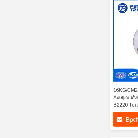
16KG/CM2 Σ
Ανυψωμένη 
B2220 Τυπ
χάλυβα 304
Βρεί
βιομηχανία