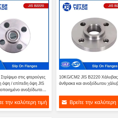
τρίψιμο στις φτερούγες
10KG/CM2 JIS B2220 Χάλυβα
όψη / επίπεδη όψη JIS
άνθρακα και ανοξείδωτου χάλυ
οποιημένο ανοξείδωτο
 φτερούγες για τη χημική
τε την καλύτερη τιμή
Βρείτε την καλύτερη 