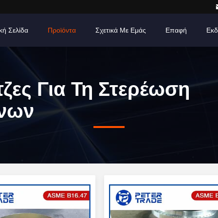
κή Σελίδα
Προϊόντα
Σχετικά Με Εμάς
Επαφή
Εκδ
ζες Για Τη Στερέωση
νων