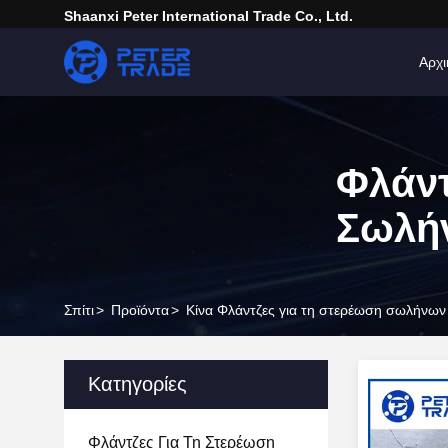
Shaanxi Peter International Trade Co., Ltd.
Αρχι
Φλάντ
Σωλή
Σπίτι
>
Προϊόντα
>
Κίνα Φλάντζες για τη στερέωση σωλήνων
Κατηγορίες
Φλάντζες Για Τη Στερέωση