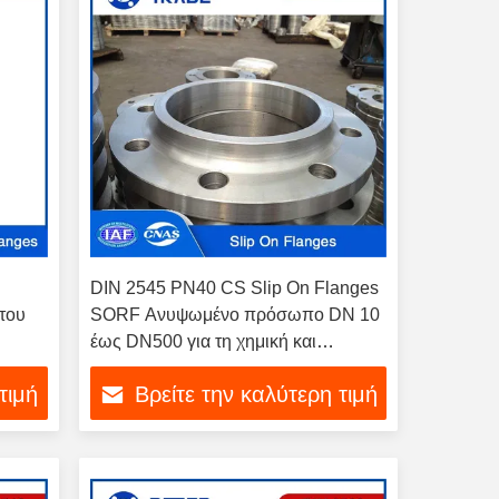
DIN 2545 PN40 CS Slip On Flanges
του
SORF Ανυψωμένο πρόσωπο DN 10
έως DN500 για τη χημική και
πετροχημική βιομηχανία
τιμή
Βρείτε την καλύτερη τιμή