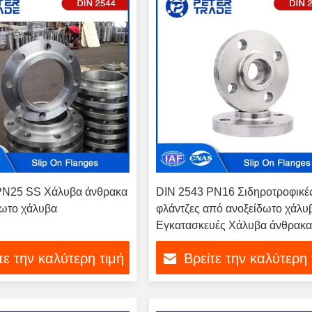
PN25 SS Χάλυβα άνθρακα
DIN 2543 PN16 Σιδηροτροφικέ
δωτο χάλυβα
φλάντζες από ανοξείδωτο χάλυ
Εγκατασκευές Χάλυβα άνθρακ
Στρίψιμο στις φλάντζες RF για τ
τε την καλύτερη τιμή
Βρείτε την καλύτερη 
πετροχημική μηχανική σωλήνω