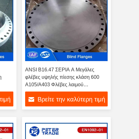
ANSI B16.47 ΣΕΡΙΑ Α Μεγάλες
η
φλέβες υψηλής πίεσης κλάση 600
Α105/Α403 Φλέβες λαιμού
ες για
συγκόλλησης από ανθρακικό χάλυβα
τιμή
Βρείτε την καλύτερη τιμή
και τυφλές φλέβες