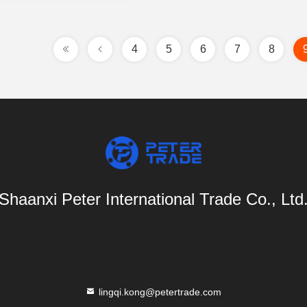
4
5
6
7
8
Shaanxi Peter International Trade Co., Ltd
lingqi.kong@petertrade.com