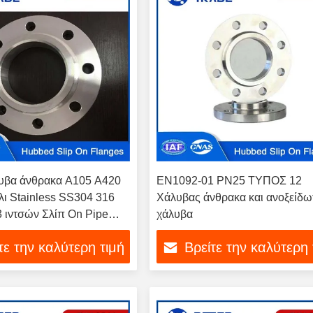
υβα άνθρακα A105 A420
EN1092-01 PN25 ΤΥΠΟΣ 12
ι Stainless SS304 316
Χάλυβας άνθρακα και ανοξείδω
 ιντσών Σλίπ On Pipe
χάλυβα
1092-01 Τύπος 12
τε την καλύτερη τιμή
Βρείτε την καλύτερη 