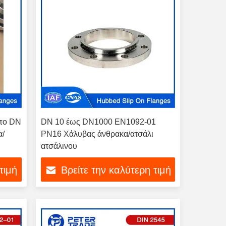
πο DN
DN 10 έως DN1000 EN1092-01
α/
PN16 Χάλυβας άνθρακα/ατσάλι
ατσάλινου
τιμή
Βρείτε την καλύτερη τιμή