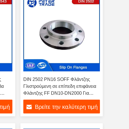
ς
DIN 2502 PN16 SOFF Φλάντζης
βα
Γλιστρούμενη σε επίπεδη επιφάνεια
α
Φλάντζης FF DN10-DN2000 Για
ην
εφαρμογή επεξεργασίας λυμάτων
τιμή
Βρείτε την καλύτερη τιμή
ν