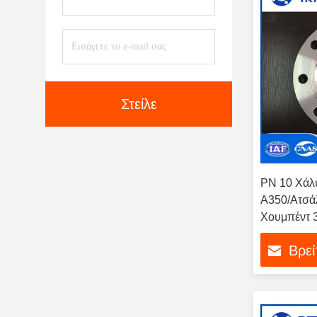
Στείλε
PN 10 Χάλ
A350/Ατσάλ
Χουμπέντ 3
Flange EN
Βρεί