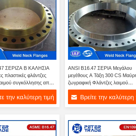
47 ΣΕΡΙΖΑ Β ΚΑΛΗΣΙΑ
ANSI B16.47 ΣΕΡΙΑ Μεγάλου
ς πλαστικές φλάντζες
μεγέθους Α Τάξη 300 CS Μαύρ
λαιμού συγκόλλησης από
ζωγραφική Φλάντζες λαιμού
ι χάλυβα και τυφλές
συγκόλλησης και τυφλές φλάντζ
τε την καλύτερη τιμή
Βρείτε την καλύτερη 
RF FF
τη βιομηχανία πετρελαίου και
φυσικού αερίου