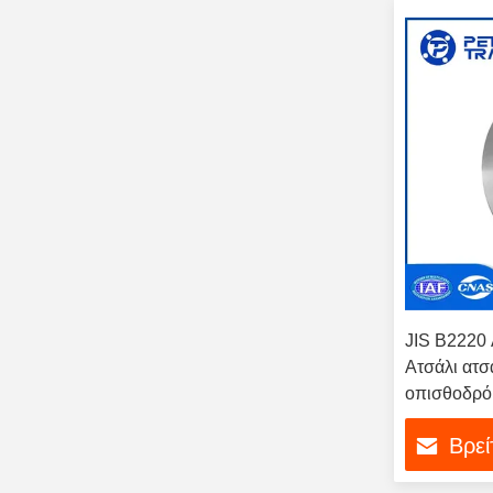
JIS B2220
Ατσάλι ατσ
οπισθοδρό
εγκαταστάσ
Βρεί
λυμάτων